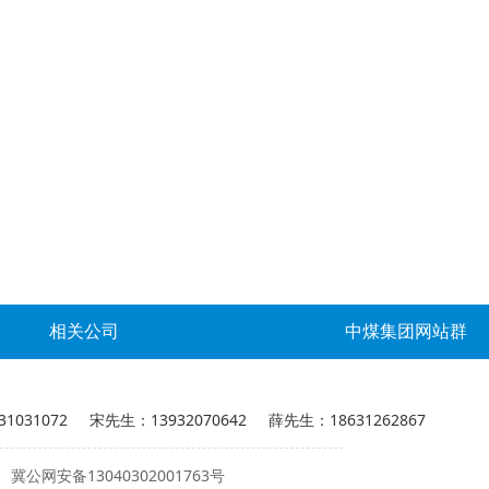
相关公司
中煤集团网站群
031072 宋先生：13932070642 薛先生：18631262867
冀公网安备13040302001763号