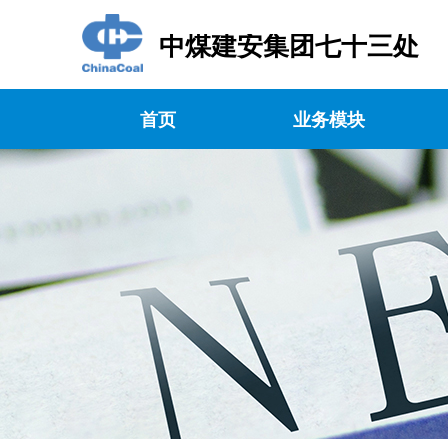
中煤建安集团七十三处
首页
业务模块