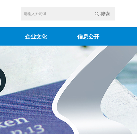
끠
搜索
企业文化
信息公开