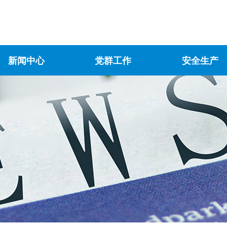
新闻中心
党群工作
安全生产