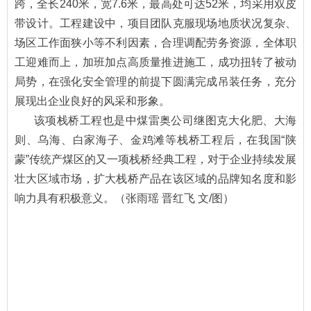
跨，全长240米，宽7.6米，最高处可达52米，均采用双皮
带设计。工程建设中，项目团队克服现场地质状况复杂、
场区工作面狭小等不利因素，合理调配劳务资源，全体职
工迎难而上，加班加点高质量推进施工，成功扭转了被动
局势，在强化安全管理的前提下圆满完成吊装任务，充分
展现出企业良好的风采和形象。
该项栈桥工程也是中煤雷奥公司继图克大化肥、大海
则、乌海、白家海子、金鸡滩等栈桥工程后，在我国“陕
蒙”传统产煤区的又一项栈桥经典工程，对于企业持续发展
壮大区域市场，扩大栈桥产品在该区域的品牌知名度和影
响力具有积极意义。（张雨瑶 晋红飞 文/图）