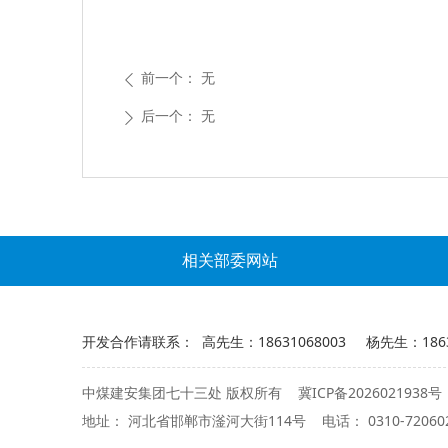
前一个：
无
ꄴ
后一个：
无
ꄲ
相关部委网站
开发合作请联系： 高先生：18631068003 杨先生：18631
冀ICP备2026021938号
中煤建安集团七十三处 版权所有
地址： 河北省邯郸市滏河大街114号 电话： 0310-72060