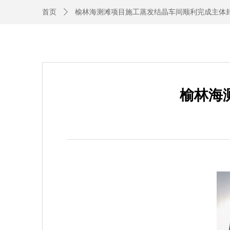
首页
ꄲ
榆林海测滩项目施工蒸发结晶车间顺利完成主体
榆林海